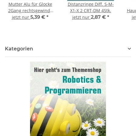
Mutter Alu für Glocke
Distanzringe Diff. S-M-
2Gang rechtsgewinde
X1-X 2 CRT-DM 4Stk.
Haup
DM-ONE - GT3
jetzt nur
5,39 €
*
jetzt nur
2,87 €
*
je
Kategorien